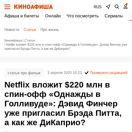
RUS
Афиша и билеты
Онлайн
Что посмотреть
Сериалы
Н
Новости
Статьи
Про жизнь
Киноафиша
Статьи
Netflix вложит $220 млн в спин-офф «Однажды в Голливуде»: Дэвид Финчер уже
пригласил Брэда Питта, а как же ДиКаприо?
статья про фильм
3 апреля 2025 10:23
Проверено редакцией
Netflix вложит $220 млн в
спин-офф «Однажды в
Голливуде»: Дэвид Финчер
уже пригласил Брэда Питта,
а как же ДиКаприо?