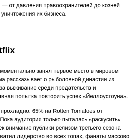
и — от давления правоохранителей до козней
 уничтожения их бизнеса.
flix
моментально занял первое место в мировом
ама рассказывает о рыболовной династии из
за выживание среди предательств и
явная попытка повторить успех «Йеллоустоуна».
 прохладно: 65% на Rotten Tomatoes от
 Пока аудитория только пыталась «раскусить»
лек внимание публики релизом третьего сезона
хватил лидерство во всех топах, фанаты массово