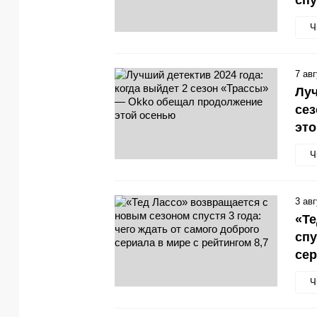
Ч
7 ав
Луч
се
эт
Ч
3 ав
«Те
спу
сер
Ч