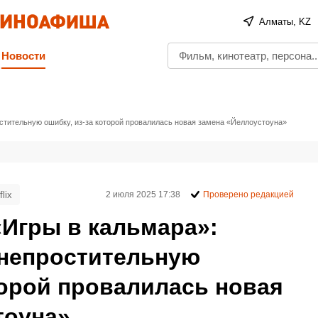
Алматы, KZ
Новости
ростительную ошибку, из-за которой провалилась новая замена «Йеллоустоуна»
flix
2 июля 2025 17:38
Проверено редакцией
«Игры в кальмара»:
 непростительную
торой провалилась новая
тоуна»