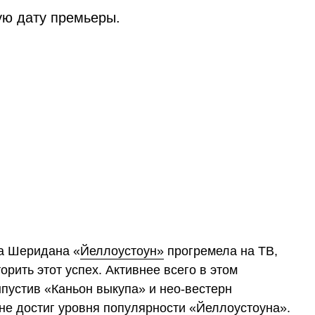
ую дату премьеры.
а Шеридана «
Йеллоустоун»
прогремела на ТВ,
рить этот успех. Активнее всего в этом
ыпустив «Каньон выкупа» и нео-вестерн
 не достиг уровня популярности «Йеллоустоуна».