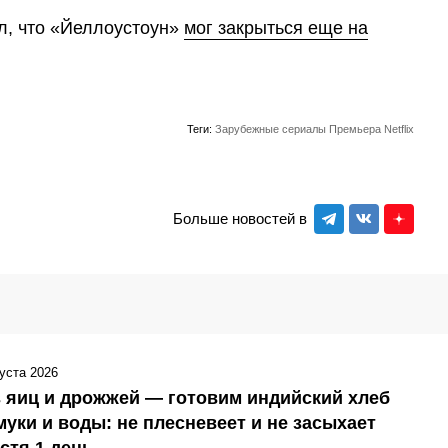
л, что «Йеллоустоун»
мог закрыться еще на
Теги:
Зарубежные сериалы
Премьера
Netflix
Больше новостей в
густа 2026
 яиц и дрожжей — готовим индийский хлеб
муки и воды: не плесневеет и не засыхает
стя 1 день