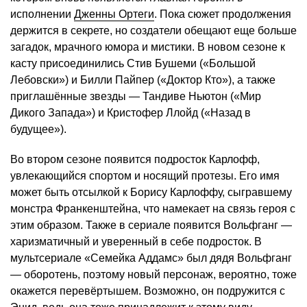
исполнении
Дженны Ортеги
. Пока сюжет продолжения
держится в секрете, но создатели обещают еще больше
загадок, мрачного юмора и мистики. В новом сезоне к
касту присоединились Стив Бушеми («Большой
Лебовски») и Билли Пайпер («Доктор Кто»), а также
приглашённые звезды — Тандиве Ньютон («Мир
Дикого Запада») и Кристофер Ллойд («Назад в
будущее»).
Во втором сезоне появится подросток Карлофф,
увлекающийся спортом и носящий протезы. Его имя
может быть отсылкой к Борису Карлоффу, сыгравшему
монстра Франкенштейна, что намекает на связь героя с
этим образом. Также в сериале появится Вольфганг —
харизматичный и уверенный в себе подросток. В
мультсериале «Семейка Аддамс» был дядя Вольфганг
— оборотень, поэтому новый персонаж, вероятно, тоже
окажется перевёртышем. Возможно, он подружится с