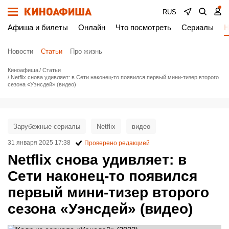
RUS
Афиша и билеты
Онлайн
Что посмотреть
Сериалы
Н
Новости
Статьи
Про жизнь
Киноафиша
Статьи
Netflix снова удивляет: в Сети наконец-то появился первый мини-тизер второго
сезона «Уэнсдей» (видео)
Зарубежные сериалы
Netflix
видео
31 января 2025 17:38
Проверено редакцией
Netflix снова удивляет: в
Сети наконец-то появился
первый мини-тизер второго
сезона «Уэнсдей» (видео)