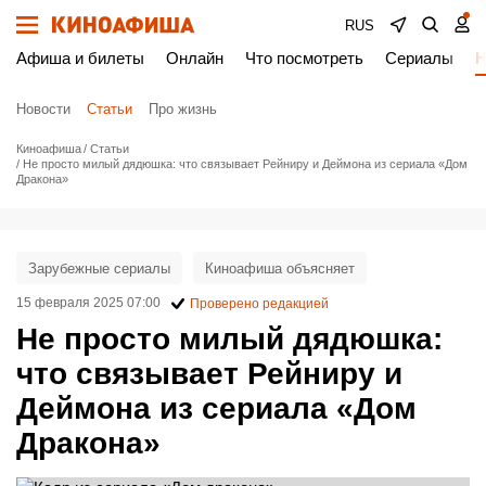
RUS
Афиша и билеты
Онлайн
Что посмотреть
Сериалы
Н
Новости
Статьи
Про жизнь
Киноафиша
Статьи
Не просто милый дядюшка: что связывает Рейниру и Деймона из сериала «Дом
Дракона»
Зарубежные сериалы
Киноафиша объясняет
15 февраля 2025 07:00
Проверено редакцией
Не просто милый дядюшка:
что связывает Рейниру и
Деймона из сериала «Дом
Дракона»