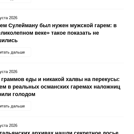
густа 2026
ем Сулейману был нужен мужской гарем: в
ликолепном веке» такое показать не
шились
итать дальше
густа 2026
 граммов еды и никакой халвы на перекусы:
ем в реальных османских гаремах наложниц
рили голодом
итать дальше
густа 2026
тальянских архивах нашли секретное досье