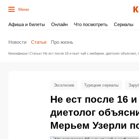
Меню
Афиша и билеты
Онлайн
Что посмотреть
Сериалы
Новости
Статьи
Про жизнь
Киноафиша
Статьи
Не ест после 16 и пьет чай с имбирем: диетолог объяснил,
Эксклюзив
Турецкие сериалы
Зару
Не ест после 16 и
диетолог объясни
Мерьем Узерли п