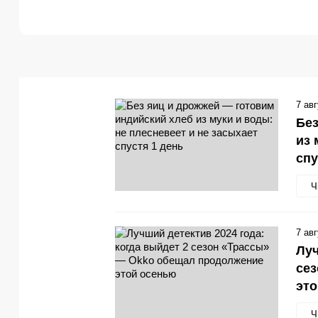
7 ав
Без
из 
спу
Ч
7 ав
Луч
се
эт
Ч