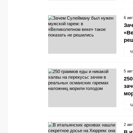
6 ав
Зач
«Ве
ре
Ч
5 ав
250
зач
мо
Ч
2 ав
В и