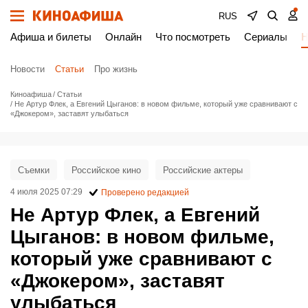
RUS
Афиша и билеты
Онлайн
Что посмотреть
Сериалы
Н
Новости
Статьи
Про жизнь
Киноафиша
Статьи
Не Артур Флек, а Евгений Цыганов: в новом фильме, который уже сравнивают с
«Джокером», заставят улыбаться
Съемки
Российское кино
Российские актеры
4 июля 2025 07:29
Проверено редакцией
Не Артур Флек, а Евгений
Цыганов: в новом фильме,
который уже сравнивают с
«Джокером», заставят
улыбаться