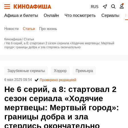
RUS
Афиша и билеты
Онлайн
Что посмотреть
Сериалы
Н
Новости
Статьи
Про жизнь
Киноафиша
Статьи
Не 6 серий, а 8: стартовал 2 сезон сериала «Ходячие мертвецы: Мертвый
город»: границы добра и зла стерлись окончательно
Зарубежные сериалы
Хоррор
Премьера
6 мая 2025 09:54
Проверено редакцией
Не 6 серий, а 8: стартовал 2
сезон сериала «Ходячие
мертвецы: Мертвый город»:
границы добра и зла
стерлись окончательно