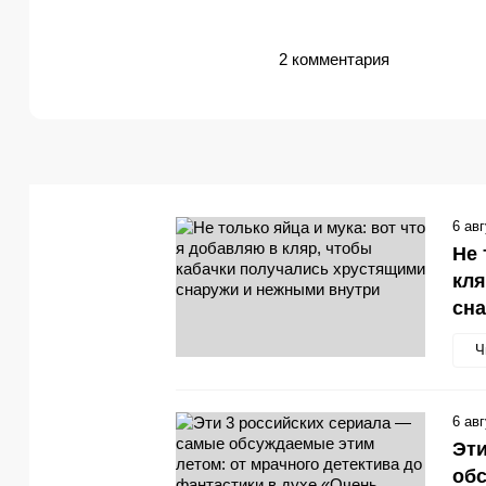
2 комментария
6 ав
Не 
кля
сн
Ч
6 ав
Эти
обс