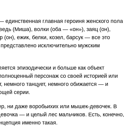
 — единственная главная героиня женского пола
едь (Миша), волки (оба — «он»), заяц (он),
р (он), ежик, белки, козел, барсук — все это
е представлено исключительно мужским
ляется эпизодически и больше как объект
полноценный персонаж со своей историей или
т, немного танцует, немного обижается — и
ющей серии.
тер, ни даже воробьихих или мышек-девочек. В
евочка — и целый лес мальчиков. Есть, конечно,
нцепция именно такая.