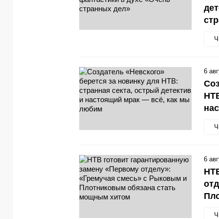
дет
стр
Ч
6 ав
Соз
НТВ
нас
Ч
6 ав
НТВ
отд
Пл
Ч