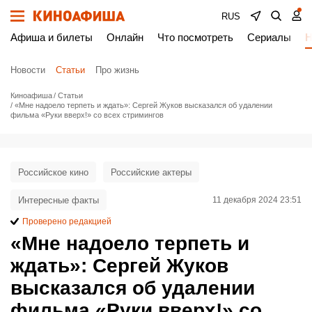
RUS
Афиша и билеты
Онлайн
Что посмотреть
Сериалы
Н
Новости
Статьи
Про жизнь
Киноафиша
Статьи
«Мне надоело терпеть и ждать»: Сергей Жуков высказался об удалении
фильма «Руки вверх!» со всех стримингов
Российское кино
Российские актеры
Интересные факты
11 декабря 2024 23:51
Проверено редакцией
«Мне надоело терпеть и
ждать»: Сергей Жуков
высказался об удалении
фильма «Руки вверх!» со