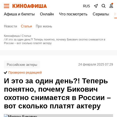
RUS
Афиша и билеты
Онлайн
Что посмотреть
Сериалы
Н
Новости
Статьи
Про жизнь
Киноафиша
Статьи
И это за один день?! Теперь понятно, почему Бикович охотно снимается в
России – вот сколько платят актеру
Российские актеры
24 февраля 2025 07:29
Проверено редакцией
И это за один день?! Теперь
понятно, почему Бикович
охотно снимается в России –
вот сколько платят актеру