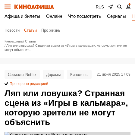
RUS
Афиша и билеты
Онлайн
Что посмотреть
Сериалы
Н
Новости
Статьи
Про жизнь
Киноафиша
Статьи
Ляп или ловушка? Странная сцена из «Игры в кальмара», которую зрители не
могут объяснить
Сериалы Netflix
Дорамы
Киноляпы
21 июня 2025 17:09
Проверено редакцией
Ляп или ловушка? Странная
сцена из «Игры в кальмара»,
которую зрители не могут
объяснить