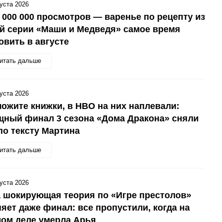
густа 2026
 000 000 просмотров — варенье по рецепту из
й серии «Маши и Медведя» самое время
овить в августе
итать дальше
густа 2026
ожите книжки, в HBO на них наплевали:
ный финал 3 сезона «Дома Дракона» сняли
по тексту Мартина
итать дальше
густа 2026
 шокирующая теория по «Игре престолов»
яет даже финал: все пропустили, когда на
ом деле умерла Арья