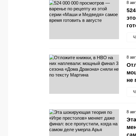
8 ав
524
это
гот
Ч
8 ав
Отл
мощ
не 
Ч
8 ав
Эта
мен
сам