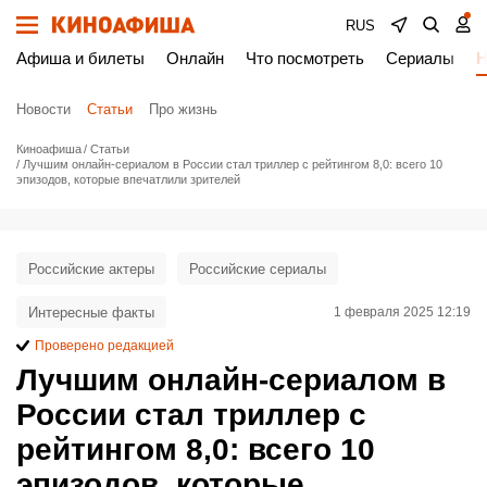
RUS
Афиша и билеты
Онлайн
Что посмотреть
Сериалы
Н
Новости
Статьи
Про жизнь
Киноафиша
Статьи
Лучшим онлайн-сериалом в России стал триллер с рейтингом 8,0: всего 10
эпизодов, которые впечатлили зрителей
Российские актеры
Российские сериалы
Интересные факты
1 февраля 2025 12:19
Проверено редакцией
Лучшим онлайн-сериалом в
России стал триллер с
рейтингом 8,0: всего 10
эпизодов, которые