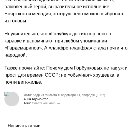
влюблённый герой, выразительное исполнение
Боярского и мелодия, которую невозможно выбросить
из головы.
Неудивительно, что «Голубку» до сих пор поют в
караоке и вспоминают при любом упоминании
«Гардемаринов». А «ланфрен-ланфра» стала почти что
народной.
Также прочитайте:
Почему дом Горбунковых не так уж и
прост для времен СССР: не «обычная» хрущевка, а
почти вип-жилье
.
Фото: Кадр из фильма «Гардемарины, вперёд!» (1987)
Анна Адамайтес
Теги:
Советское кино
Написать отзыв