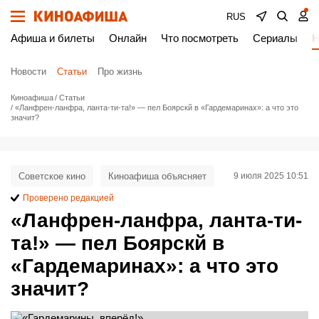
RUS
Афиша и билеты
Онлайн
Что посмотреть
Сериалы
Н
Новости
Статьи
Про жизнь
Киноафиша
Статьи
«Ланфрен-ланфра, ланта-ти-та!» — пел Боярскй в «Гардемаринах»: а что это
значит?
Советское кино
Киноафиша объясняет
9 июля 2025 10:51
Проверено редакцией
«Ланфрен-ланфра, ланта-ти-
та!» — пел Боярскй в
«Гардемаринах»: а что это
значит?