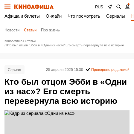
RUS
Афиша и билеты
Онлайн
Что посмотреть
Сериалы
Н
Новости
Статьи
Про жизнь
Киноафиша
Статьи
Кто был отцом Эбби в «Одни из нас»? Его смерть перевернула всю историю
Сериал
25 апреля 2025 15:30
Проверено редакцией
Кто был отцом Эбби в «Одни
из нас»? Его смерть
перевернула всю историю