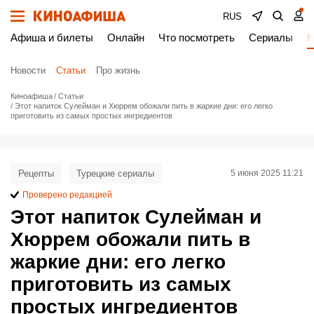
RUS
Афиша и билеты
Онлайн
Что посмотреть
Сериалы
Н
Новости
Статьи
Про жизнь
Киноафиша
Статьи
Этот напиток Сулейман и Хюррем обожали пить в жаркие дни: его легко
приготовить из самых простых ингредиентов
Рецепты
Турецкие сериалы
5 июня 2025 11:21
Проверено редакцией
Этот напиток Сулейман и
Хюррем обожали пить в
жаркие дни: его легко
приготовить из самых
простых ингредиентов