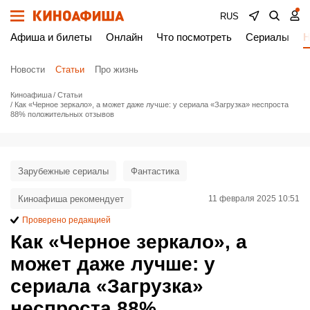
RUS
Афиша и билеты
Онлайн
Что посмотреть
Сериалы
Н
Новости
Статьи
Про жизнь
Киноафиша
Статьи
Как «Черное зеркало», а может даже лучше: у сериала «Загрузка» неспроста
88% положительных отзывов
Зарубежные сериалы
Фантастика
Киноафиша рекомендует
11 февраля 2025 10:51
Проверено редакцией
Как «Черное зеркало», а
может даже лучше: у
сериала «Загрузка»
неспроста 88%