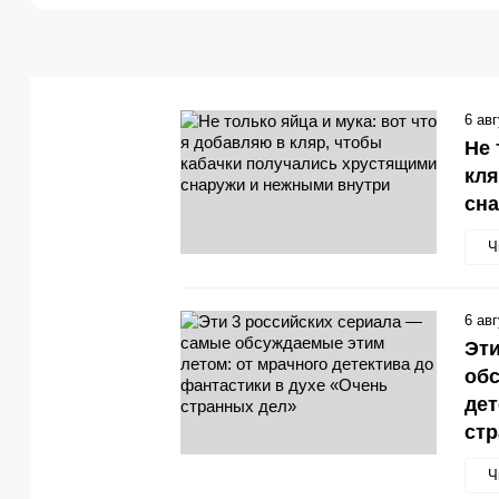
6 ав
Не 
кля
сн
Ч
6 ав
Эти
обс
дет
стр
Ч