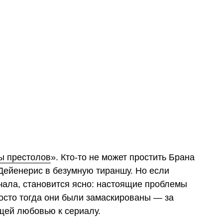
ы престолов
». Кто-то не может простить Брана
Дейенерис в безумную тираншу. Но если
чала, становится ясно: настоящие проблемы
осто тогда они были замаскированы — за
щей любовью к сериалу.