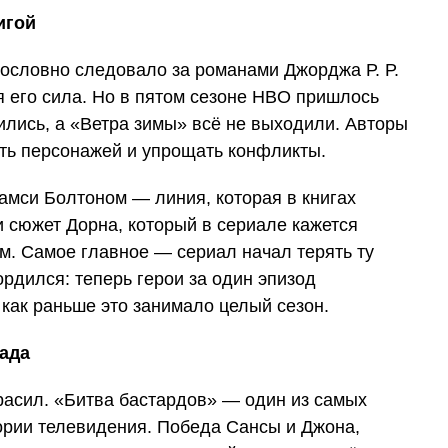
игой
дословно следовало за романами Джорджа Р. Р.
я его сила. Но в пятом сезоне HBO пришлось
ились, а «Ветра зимы» всё не выходили. Авторы
ть персонажей и упрощать конфликты.
амси Болтоном — линия, которая в книгах
 сюжет Дорна, который в сериале кажется
м. Самое главное — сериал начал терять ту
ордился: теперь герои за один эпизод
 как раньше это занимало целый сезон.
пада
красил. «Битва бастардов» — один из самых
ории телевидения. Победа Сансы и Джона,