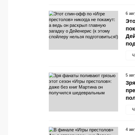
6 ав
Это
пок
Дей
под
Ч
5 ав
Зря
пре
по
Ч
4 ав