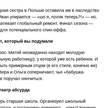
одная сестра в Польше оставила им в наследство
ван упирается — «шо я, поляк теперь?!» — но,
 затевает глобальный ремонт. Финал сезона —
 для потенциального спин-оффа.
от, который вы подумали
рос. Митяй неожиданно находит молодую
ную работницу), у которой уже есть ребенок. И
быть примерным отцом (в его стиле, конечно же)
Вера и Ольга соперничают, чья «бабушка-
не поручал нянчиться.
театр абсурда
ерь старшая школа. Организуют школьный
отпуск, и постановку доверяют… кому? Конечно,