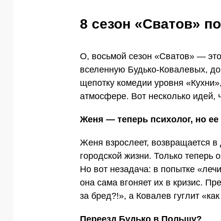
8 сезон «Сватов» п
О, восьмой сезон «Сватов» — эт
вселенную Будько-Ковалевых, доб
щепотку комедии уровня «Кухни»,
атмосфере. Вот несколько идей, 
Женя — теперь психолог, но е
Женя взрослеет, возвращается в
городской жизни. Только теперь 
Но вот незадача: в попытке «ле
она сама вгоняет их в кризис. П
за бред?!», а Ковалев гуглит «ка
Переезд Будько в Польшу?