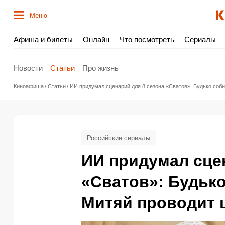
Меню
Афиша и билеты
Онлайн
Что посмотреть
Сериалы
Новости
Статьи
Про жизнь
Киноафиша
Статьи
ИИ придумал сценарий для 8 сезона «Сватов»: Будько соб
Российские сериалы
ИИ придумал сцен
«Сватов»: Будько
Митяй проводит 