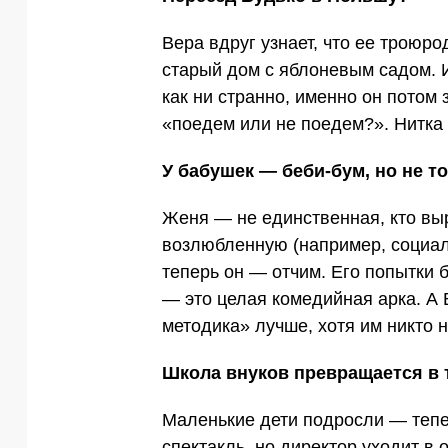
Вера вдруг узнает, что ее троюр
старый дом с яблоневым садом. И
как ни странно, именно он потом
«поедем или не поедем?». Нитка
У бабушек — беби-бум, но не т
Женя — не единственная, кто вы
возлюбленную (например, социаль
теперь он — отчим. Его попытки 
— это целая комедийная арка. А 
методика» лучше, хотя им никто 
Школа внуков превращается в 
Маленькие дети подросли — теп
спектакль, но директор уходит в 