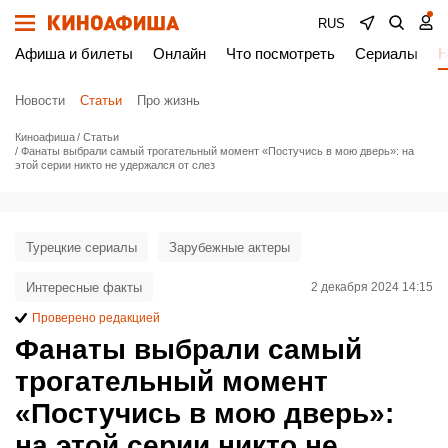
RUS
Афиша и билеты
Онлайн
Что посмотреть
Сериалы
Н
Новости
Статьи
Про жизнь
Киноафиша
Статьи
Фанаты выбрали самый трогательный момент «Постучись в мою дверь»: на
этой серии никто не удержался от слез
Турецкие сериалы
Зарубежные актеры
Интересные факты
2 декабря 2024 14:15
Проверено редакцией
Фанаты выбрали самый
трогательный момент
«Постучись в мою дверь»:
на этой серии никто не