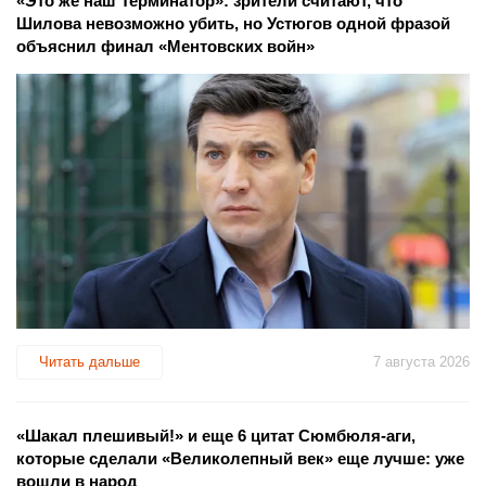
«Это же наш Терминатор»: зрители считают, что
Шилова невозможно убить, но Устюгов одной фразой
объяснил финал «Ментовских войн»
Читать дальше
7 августа 2026
«Шакал плешивый!» и еще 6 цитат Сюмбюля-аги,
которые сделали «Великолепный век» еще лучше: уже
вошли в народ