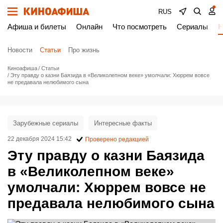
RUS
Афиша и билеты
Онлайн
Что посмотреть
Сериалы
Н
Новости
Статьи
Про жизнь
Киноафиша
Статьи
Эту правду о казни Баязида в «Великолепном веке» умолчали: Хюррем вовсе
не предавала нелюбимого сына
Зарубежные сериалы
Интересные факты
22 декабря 2024 15:42
Проверено редакцией
Эту правду о казни Баязида
в «Великолепном веке»
умолчали: Хюррем вовсе не
предавала нелюбимого сына