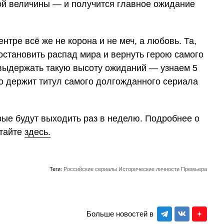
ой величины — и получится главное ожидание
ентре всё же не корона и не меч, а любовь. Та,
 остановить распад мира и вернуть герою самого
 выдержать такую высоту ожиданий — узнаем 5
о держит титул самого долгожданного сериала
рые будут выходить раз в неделю. Подробнее о
итайте
здесь.
Теги:
Российские сериалы
Исторические личности
Премьера
Больше новостей в