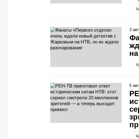
Ч
3 ав
Фа
жд
на
Ч
5 ав
РЕ
ис
се
зр
пр
Ч