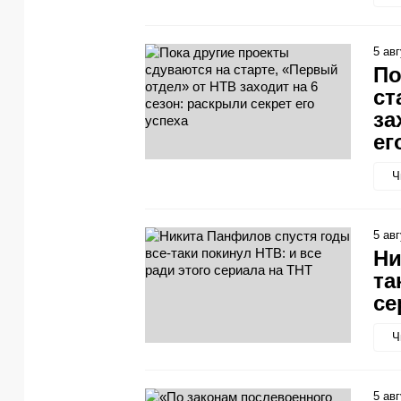
5 ав
По
ст
за
ег
Ч
5 ав
Ни
та
се
Ч
5 ав