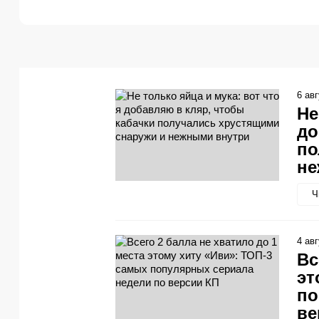
6 ав
Не
до
по
не
Ч
4 ав
Вс
эт
по
ве