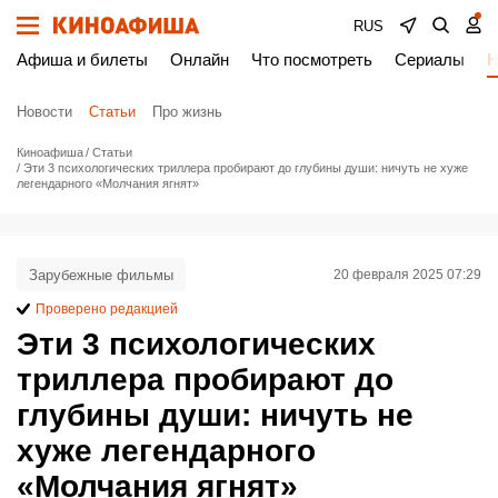
RUS
Афиша и билеты
Онлайн
Что посмотреть
Сериалы
Н
Новости
Статьи
Про жизнь
Киноафиша
Статьи
Эти 3 психологических триллера пробирают до глубины души: ничуть не хуже
легендарного «Молчания ягнят»
Зарубежные фильмы
20 февраля 2025 07:29
Проверено редакцией
Эти 3 психологических
триллера пробирают до
глубины души: ничуть не
хуже легендарного
«Молчания ягнят»