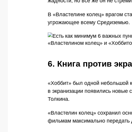
жадности, но все же он не стреми
В «Властелине колец» врагом ст
угрожающее всему Средиземью.
6. Книга против экр
«Хоббит» был одной небольшой кн
в экранизации появились новые 
Толкина.
«Властелин колец» сохранил осно
фильмам максимально передать 