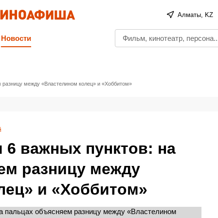
Алматы, KZ
Новости
м разницу между «Властелином колец» и «Хоббитом»
й
 6 важных пунктов: на
ем разницу между
лец» и «Хоббитом»