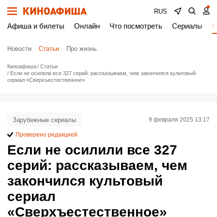
RUS
Афиша и билеты
Онлайн
Что посмотреть
Сериалы
Н
Новости
Статьи
Про жизнь
Киноафиша
Статьи
Если не осилили все 327 серий: рассказываем, чем закончился культовый
сериал «Сверхъестественное»
Зарубежные сериалы
9 февраля 2025 13:17
Проверено редакцией
Если не осилили все 327
серий: рассказываем, чем
закончился культовый
сериал
«Сверхъестественное»