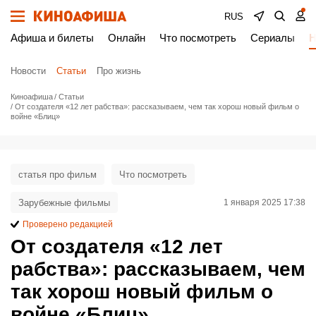
RUS
Афиша и билеты
Онлайн
Что посмотреть
Сериалы
Н
Новости
Статьи
Про жизнь
Киноафиша
Статьи
От создателя «12 лет рабства»: рассказываем, чем так хорош новый фильм о
войне «Блиц»
статья про фильм
Что посмотреть
Зарубежные фильмы
1 января 2025 17:38
Проверено редакцией
От создателя «12 лет
рабства»: рассказываем, чем
так хорош новый фильм о
войне «Блиц»