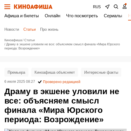
RUS
Афиша и билеты
Онлайн
Что посмотреть
Сериалы
Н
Новости
Статьи
Про жизнь
Киноафиша
Статьи
Драму в экшене уловили не все: объясняем смысл финала «Мира Юрского
периода: Возрождение»
Премьера
Киноафиша объясняет
Интересные факты
6 июля 2025 08:27
Проверено редакцией
Драму в экшене уловили не
все: объясняем смысл
финала «Мира Юрского
периода: Возрождение»