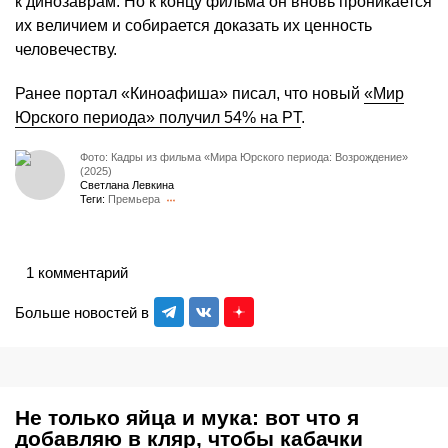
к динозаврам. Но к концу фильма он вновь проникается
их величием и собирается доказать их ценность
человечеству.
Ранее портал «Киноафиша» писал, что новый
«Мир
Юрского периода» получил 54% на PT
.
Фото: Кадры из фильма «Мира Юрского периода: Возрождение»
(2025)
Светлана Левкина
Теги:
Премьера
1 комментарий
Больше новостей в
Не только яйца и мука: вот что я
добавляю в кляр, чтобы кабачки