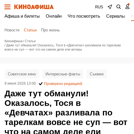
RUS
Афиша и билеты
Онлайн
Что посмотреть
Сериалы
Н
Новости
Статьи
Про жизнь
Киноафиша
Статьи
Даже тут обманули! Оказалось, Тося в «Девчатах» разливала по тарелкам
вовсе не суп — вот что на самом деле ели актеры
Советское кино
Интересные факты
Съемки
9 июня 2026 13:00
Проверено редакцией
Даже тут обманули!
Оказалось, Тося в
«Девчатах» разливала по
тарелкам вовсе не суп — вот
что на самом деле ели