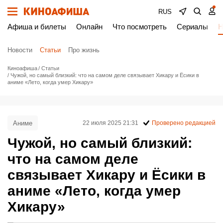
RUS
Афиша и билеты
Онлайн
Что посмотреть
Сериалы
Н
Новости
Статьи
Про жизнь
Киноафиша
Статьи
Чужой, но самый близкий: что на самом деле связывает Хикару и Ёсики в
аниме «Лето, когда умер Хикару»
Аниме
22 июля 2025 21:31
Проверено редакцией
Чужой, но самый близкий:
что на самом деле
связывает Хикару и Ёсики в
аниме «Лето, когда умер
Хикару»