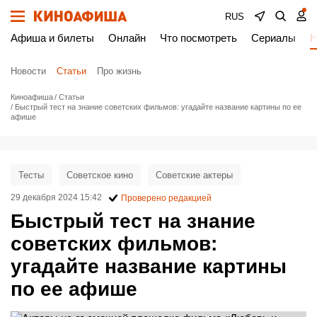
RUS
Афиша и билеты
Онлайн
Что посмотреть
Сериалы
Н
Новости
Статьи
Про жизнь
Киноафиша
Статьи
Быстрый тест на знание советских фильмов: угадайте название картины по ее
афише
Тесты
Советское кино
Советские актеры
29 декабря 2024 15:42
Проверено редакцией
Быстрый тест на знание
советских фильмов:
угадайте название картины
по ее афише