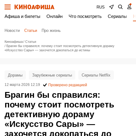
RUS
Афиша и билеты
Онлайн
Что посмотреть
Сериалы
Н
Новости
Статьи
Про жизнь
Киноафиша
Статьи
Брагин бы справился: почему стоит посмотреть детективную дораму
«Искусство Сары» — захочется докопаться до истины
Дорамы
Зарубежные сериалы
Сериалы Netflix
12 марта 2026 12:19
Проверено редакцией
Брагин бы справился:
почему стоит посмотреть
детективную дораму
«Искусство Сары» —
захочется докопаться до