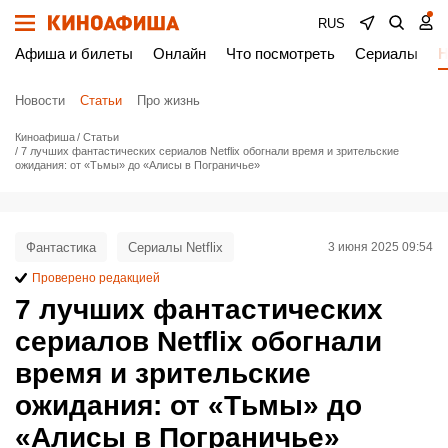
RUS
Афиша и билеты
Онлайн
Что посмотреть
Сериалы
Н
Новости
Статьи
Про жизнь
Киноафиша
Статьи
7 лучших фантастических сериалов Netflix обогнали время и зрительские
ожидания: от «Тьмы» до «Алисы в Пограничье»
Фантастика
Сериалы Netflix
3 июня 2025 09:54
Проверено редакцией
7 лучших фантастических
сериалов Netflix обогнали
время и зрительские
ожидания: от «Тьмы» до
«Алисы в Пограничье»