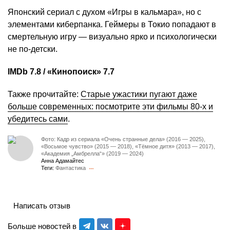
Японский сериал с духом «Игры в кальмара», но с
элементами киберпанка. Геймеры в Токио попадают в
смертельную игру — визуально ярко и психологически
не по-детски.
IMDb 7.8 / «Кинопоиск» 7.7
Также прочитайте:
Старые ужастики пугают даже
больше современных: посмотрите эти фильмы 80-х и
убедитесь сами
.
Фото: Кадр из сериала «Очень странные дела» (2016 — 2025),
«Восьмое чувство» (2015 — 2018), «Тёмное дитя» (2013 — 2017),
«Академия „Амбрелла“» (2019 — 2024)
Анна Адамайтес
Теги:
Фантастика
Написать отзыв
Больше новостей в