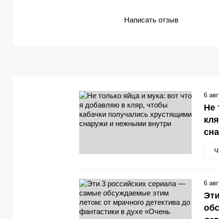
Написать отзыв
6 ав
Не 
кля
сн
Ч
6 ав
Эти
обс