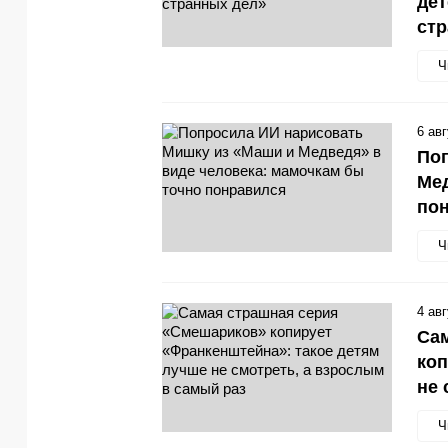
дет
стр
Ч
6 ав
Поп
Мед
по
Ч
4 ав
Са
коп
не 
Ч