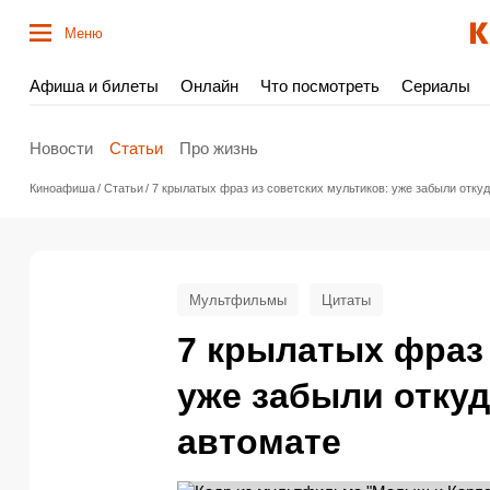
Меню
Афиша и билеты
Онлайн
Что посмотреть
Сериалы
Новости
Статьи
Про жизнь
Киноафиша
Статьи
7 крылатых фраз из советских мультиков: уже забыли откуд
Мультфильмы
Цитаты
7 крылатых фраз 
уже забыли откуд
автомате