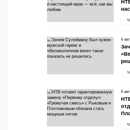
НТВ
нас
Ч
6 ав
Зач
«Ве
ре
Ч
6 ав
НТВ
отд
Пл
Ч