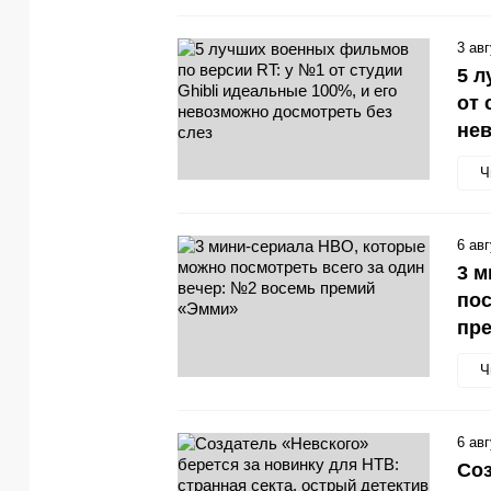
3 ав
5 л
от 
нев
Ч
6 ав
3 м
пос
пр
Ч
6 ав
Соз