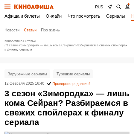
RUS
Афиша и билеты
Онлайн
Что посмотреть
Сериалы
Н
Новости
Статьи
Про жизнь
Киноафиша
Статьи
3 сезон «Зимородка» — лишь кома Сейран? Разбираемся в свежих спойлерах
к финалу сериала
Зарубежные сериалы
Турецкие сериалы
12 февраля 2025 16:40
Проверено редакцией
3 сезон «Зимородка» — лишь
кома Сейран? Разбираемся в
свежих спойлерах к финалу
сериала