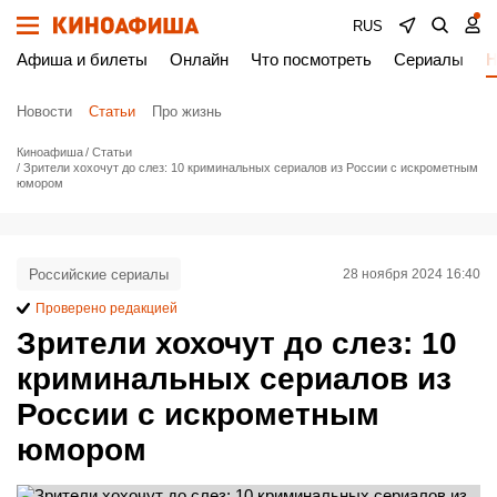
RUS
Афиша и билеты
Онлайн
Что посмотреть
Сериалы
Н
Новости
Статьи
Про жизнь
Киноафиша
Статьи
Зрители хохочут до слез: 10 криминальных сериалов из России с искрометным
юмором
Российские сериалы
28 ноября 2024 16:40
Проверено редакцией
Зрители хохочут до слез: 10
криминальных сериалов из
России с искрометным
юмором