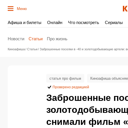
Меню
Афиша и билеты
Онлайн
Что посмотреть
Сериалы
Новости
Статьи
Про жизнь
Киноафиша
Статьи
Заброшенные поселки в -40 и золотодобывающие артели: в
статья про фильм
Киноафиша объясняе
Проверено редакцией
Заброшенные посе
золотодобывающи
снимали фильм «