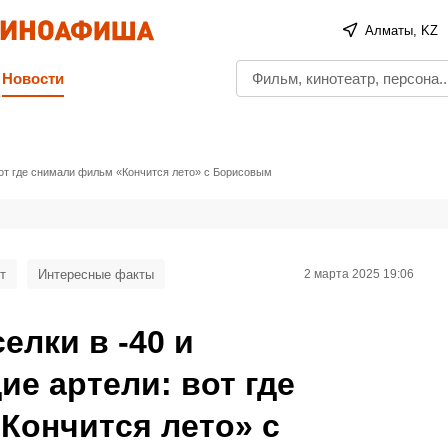
Алматы, KZ
Новости
от где снимали фильм «Кончится лето» с Борисовым
т
Интересные факты
2 марта 2025 19:06
лки в -40 и
е артели: вот где
Кончится лето» с