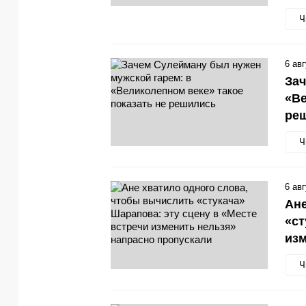
Ч
6 ав
Зач
«Ве
ре
Ч
6 ав
Ане
«ст
изм
Ч