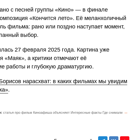
ано с песней группы «Кино» — в финале
композиция «Кончится лето». Её меланхоличный
ль фильма: рано или поздно наступает момент,
еланный выбор.
лась 27 февраля 2025 года. Картина уже
я «Маяк», а критики отмечают её
ие работы и глубокую драматургию.
Борисов нарасхват: в каких фильмах мы увидим
ка»
.
и:
статья про фильм
Киноафиша объясняет
Интересные факты
Где снимали