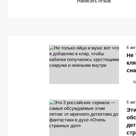
Написать отзыв
6 ав
Не 
кля
сн
Ч
6 ав
Эти
обс
дет
стр