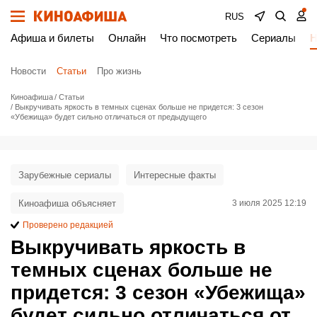
RUS
Афиша и билеты
Онлайн
Что посмотреть
Сериалы
Н
Новости
Статьи
Про жизнь
Киноафиша
Статьи
Выкручивать яркость в темных сценах больше не придется: 3 сезон
«Убежища» будет сильно отличаться от предыдущего
Зарубежные сериалы
Интересные факты
Киноафиша объясняет
3 июля 2025 12:19
Проверено редакцией
Выкручивать яркость в
темных сценах больше не
придется: 3 сезон «Убежища»
будет сильно отличаться от