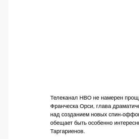
Телеканал HBO не намерен проща
Франческа Орси, глава драматиче
над созданием новых спин-оффов 
обещает быть особенно интересн
Таргариенов.