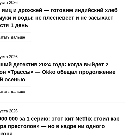
густа 2026
 яиц и дрожжей — готовим индийский хлеб
муки и воды: не плесневеет и не засыхает
стя 1 день
итать дальше
густа 2026
ший детектив 2024 года: когда выйдет 2
зон «Трассы» — Okko обещал продолжение
ой осенью
итать дальше
густа 2026
000 000 за 1 серию: этот хит Netflix стоил как
ра престолов» — но в кадре ни одного
акона