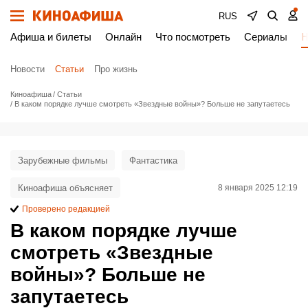
RUS
Афиша и билеты
Онлайн
Что посмотреть
Сериалы
Н
Новости
Статьи
Про жизнь
Киноафиша
Статьи
В каком порядке лучше смотреть «Звездные войны»? Больше не запутаетесь
Зарубежные фильмы
Фантастика
Киноафиша объясняет
8 января 2025 12:19
Проверено редакцией
В каком порядке лучше
смотреть «Звездные
войны»? Больше не
запутаетесь