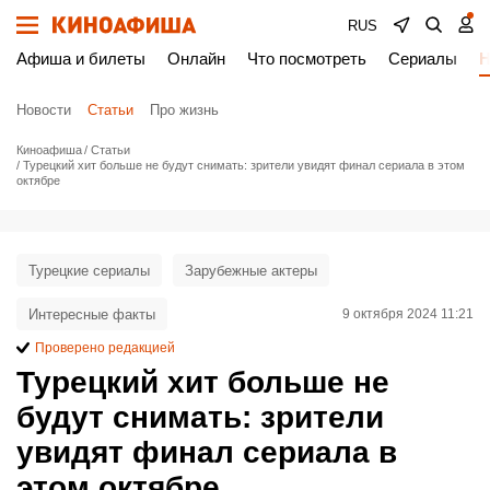
RUS
Афиша и билеты
Онлайн
Что посмотреть
Сериалы
Н
Новости
Статьи
Про жизнь
Киноафиша
Статьи
Турецкий хит больше не будут снимать: зрители увидят финал сериала в этом
октябре
Турецкие сериалы
Зарубежные актеры
Интересные факты
9 октября 2024 11:21
Проверено редакцией
Турецкий хит больше не
будут снимать: зрители
увидят финал сериала в
этом октябре