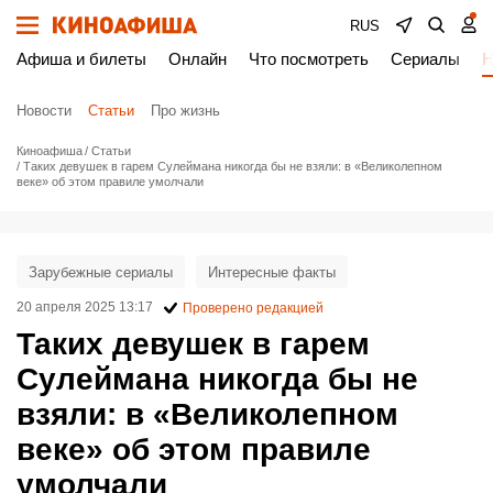
RUS
Афиша и билеты
Онлайн
Что посмотреть
Сериалы
Н
Новости
Статьи
Про жизнь
Киноафиша
Статьи
Таких девушек в гарем Сулеймана никогда бы не взяли: в «Великолепном
веке» об этом правиле умолчали
Зарубежные сериалы
Интересные факты
20 апреля 2025 13:17
Проверено редакцией
Таких девушек в гарем
Сулеймана никогда бы не
взяли: в «Великолепном
веке» об этом правиле
умолчали