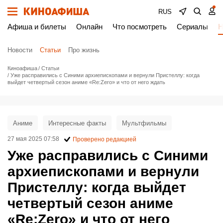
RUS
Афиша и билеты
Онлайн
Что посмотреть
Сериалы
Н
Новости
Статьи
Про жизнь
Киноафиша
Статьи
Уже расправились с Синими архиепископами и вернули Пристеллу: когда
выйдет четвертый сезон аниме «Re:Zero» и что от него ждать
Аниме
Интересные факты
Мультфильмы
27 мая 2025 07:58
Проверено редакцией
Уже расправились с Синими
архиепископами и вернули
Пристеллу: когда выйдет
четвертый сезон аниме
«Re:Zero» и что от него