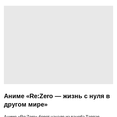
Аниме «Re:Zero — жизнь с нуля в
другом мире»
Аниме «Re:Zero» берет начало из ранобэ Таппэя