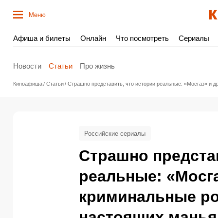
Меню
Афиша и билеты
Онлайн
Что посмотреть
Сериалы
Новости
Статьи
Про жизнь
Киноафиша
Статьи
Страшно представить, что истории реальные: «Мосгаз» и 
Российские сериалы
Страшно предста
реальные: «Мосга
криминальные ро
настоящих манья