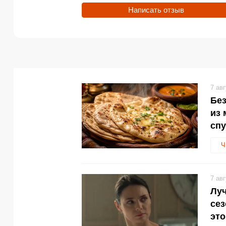
Написать отзыв
7 ав
Без
из 
спу
Ч
7 ав
Луч
се
эт