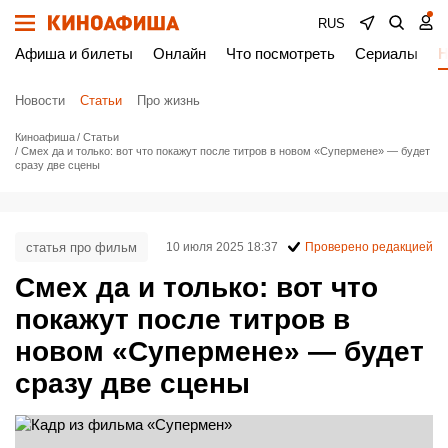
RUS
Афиша и билеты
Онлайн
Что посмотреть
Сериалы
Н
Новости
Статьи
Про жизнь
Киноафиша
Статьи
Смех да и только: вот что покажут после титров в новом «Супермене» — будет
сразу две сцены
статья про фильм
10 июля 2025 18:37
Проверено редакцией
Смех да и только: вот что
покажут после титров в
новом «Супермене» — будет
сразу две сцены