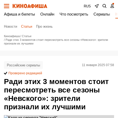
RUS
Афиша и билеты
Онлайн
Что посмотреть
Сериалы
Н
Новости
Статьи
Про жизнь
Киноафиша
Статьи
Ради этих 3 моментов стоит пересмотреть все сезоны «Невского»: зрители
признали их лучшими
Российские сериалы
11 января 2025 07:58
Проверено редакцией
Ради этих 3 моментов стоит
пересмотреть все сезоны
«Невского»: зрители
признали их лучшими