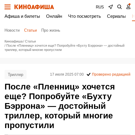
RUS
Афиша и билеты
Онлайн
Что посмотреть
Сериалы
Н
Новости
Статьи
Про жизнь
Киноафиша
Статьи
После «Пленниц» хочется еще? Попробуйте «Бухту Бэррона» — достойный
триллер, который многие пропустили
Триллер
17 июля 2025 07:00
Проверено редакцией
После «Пленниц» хочется
еще? Попробуйте «Бухту
Бэррона» — достойный
триллер, который многие
пропустили