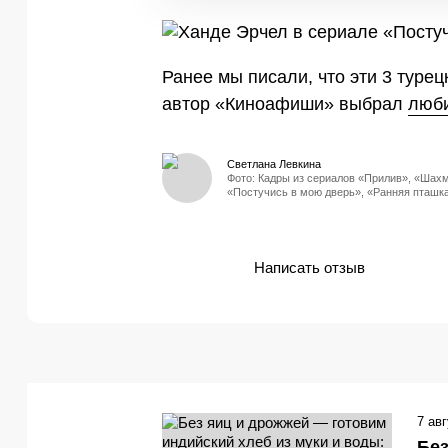
Ранее мы писали, что эти 3 туре
автор «Киноафиши» выбрал
люби
Светлана Левкина
Фото: Кадры из сериалов «Прилив», «Шах
«Постучись в мою дверь», «Ранняя пташк
Написать отзыв
7 ав
Без