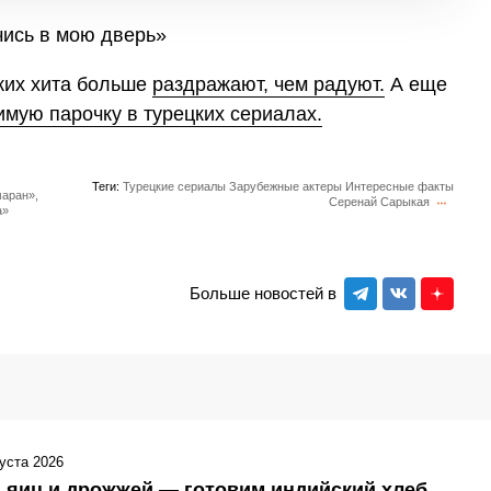
цких хита больше
раздражают, чем радуют.
А еще
мую парочку в турецких сериалах.
Теги:
Турецкие сериалы
Зарубежные актеры
Интересные факты
маран»,
Серенай Сарыкая
а»
Больше новостей в
густа 2026
 яиц и дрожжей — готовим индийский хлеб