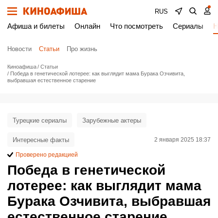
RUS
Афиша и билеты
Онлайн
Что посмотреть
Сериалы
Н
Новости
Статьи
Про жизнь
Киноафиша
Статьи
Победа в генетической лотерее: как выглядит мама Бурака Озчивита,
выбравшая естественное старение
Турецкие сериалы
Зарубежные актеры
Интересные факты
2 января 2025 18:37
Проверено редакцией
Победа в генетической
лотерее: как выглядит мама
Бурака Озчивита, выбравшая
естественное старение