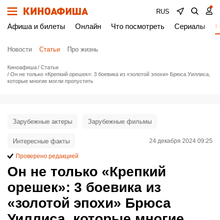
RUS
Афиша и билеты
Онлайн
Что посмотреть
Сериалы
Н
Новости
Статьи
Про жизнь
Киноафиша
Статьи
Он не только «Крепкий орешек»: 3 боевика из «золотой эпохи» Брюса Уиллиса,
которые многие могли пропустить
Зарубежные актеры
Зарубежные фильмы
Интересные факты
24 декабря 2024 09:25
Проверено редакцией
Он не только «Крепкий
орешек»: 3 боевика из
«золотой эпохи» Брюса
Уиллиса, которые многие