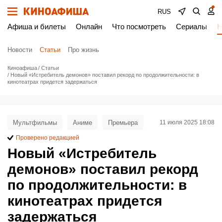
RUS
Афиша и билеты
Онлайн
Что посмотреть
Сериалы
Н
Новости
Статьи
Про жизнь
Киноафиша
Статьи
Новый «Истребитель демонов» поставил рекорд по продолжительности: в
кинотеатрах придется задержаться
Мультфильмы
Аниме
Премьера
11 июля 2025 18:08
Проверено редакцией
Новый «Истребитель
демонов» поставил рекорд
по продолжительности: в
кинотеатрах придется
задержаться